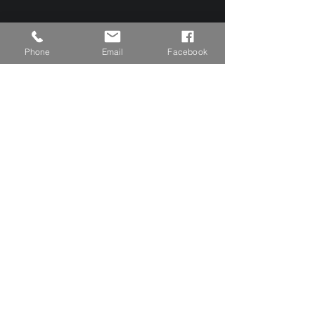
Vision
Phone
Email
Facebook
Blog
Subscribe to Our Newsletter
Email
Submit