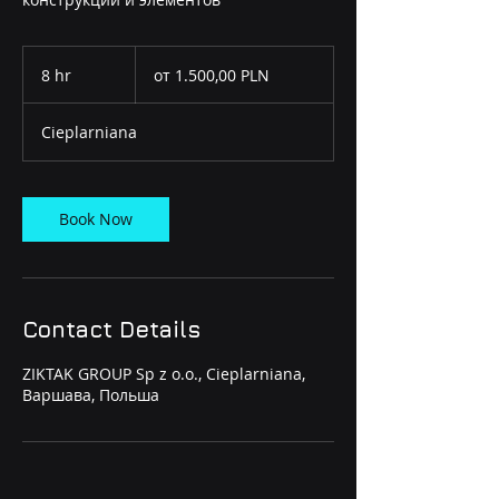
от
1.500,00
8 hr
8
от 1.500,00 PLN
PLN
h
r
Cieplarniana
Book Now
Contact Details
ZIKTAK GROUP Sp z o.o., Cieplarniana,
Варшава, Польша