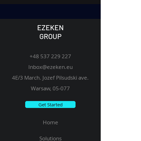
EZEKEN
GROUP
+48 537 229 227
Inbox@ezeken.eu
4E/3 March. Jozef Pilsudski ave.
Warsaw, 05-077
Get Started
Home
Solutions